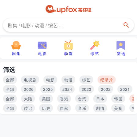
剧 集
电 影
动 漫
综 艺
筛 选
筛选
全部
电视剧
电影
动漫
综艺
纪录片
全部
2026
2025
2024
2023
2022
2021
全部
大陆
美国
香港
台湾
日本
韩国
英
全部
传记
历史
自然
音乐
剧情
美食
社