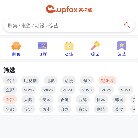
剧 集
电 影
动 漫
综 艺
筛 选
筛选
全部
电视剧
电影
动漫
综艺
纪录片
全部
2026
2025
2024
2023
2022
2021
全部
大陆
美国
香港
台湾
日本
韩国
英
全部
传记
历史
自然
音乐
剧情
美食
社