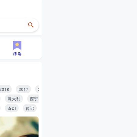
筛 选
2018
2017
2016
2015
2014
2013
2012
2
意大利
西班牙
印度
泰国
俄罗斯
奇幻
传记
战争
家庭
冒险
人性
青春