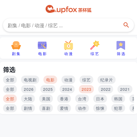
剧 集
电 影
动 漫
综 艺
筛 选
筛选
全部
电视剧
电影
动漫
综艺
纪录片
全部
2026
2025
2024
2023
2022
2021
全部
大陆
美国
香港
台湾
日本
韩国
英
全部
剧情
喜剧
爱情
动作
惊悚
犯罪
悬