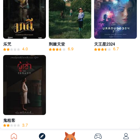
乐咒
荆棘天堂
天王星2324
4.0
6.9
6.7
鬼租客
3.7