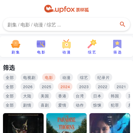
剧 集
电 影
动 漫
综 艺
筛 选
筛选
全部
电视剧
电影
动漫
综艺
纪录片
全部
2026
2025
2024
2023
2022
2021
全部
大陆
美国
香港
台湾
日本
韩国
英
全部
剧情
喜剧
爱情
动作
惊悚
犯罪
悬