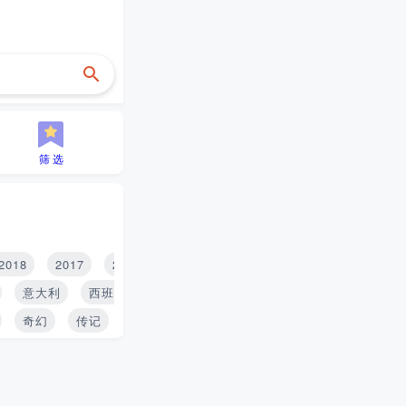
筛 选
2018
2017
2016
2015
2014
2013
2012
2
意大利
西班牙
印度
泰国
俄罗斯
奇幻
传记
战争
家庭
冒险
人性
青春