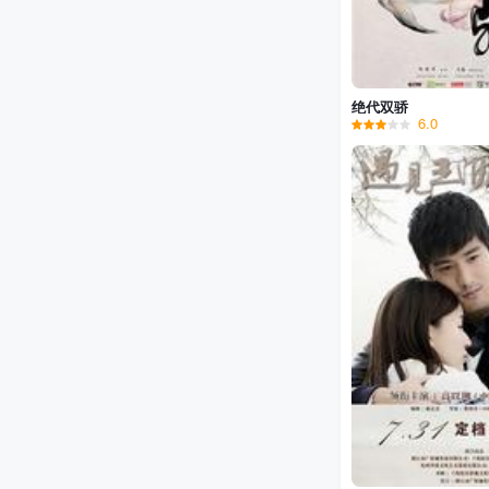
绝代双骄
6.0