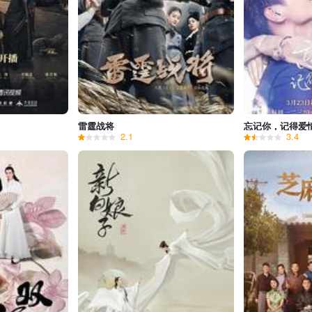
雷霆战将
忘记你，记得爱
2.1
3.4