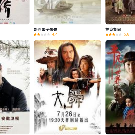
新白娘子传奇
芝麻胡同
4.4
5.8