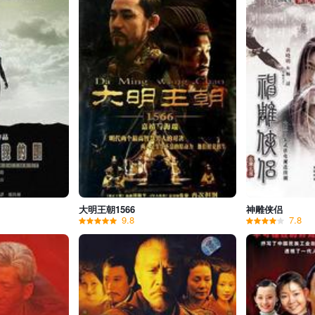
大明王朝1566
神雕侠侣
9.8
7.8