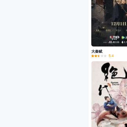
大秦赋
5.4