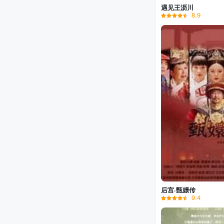
遇见王沥川
8.9
后宫·甄嬛传
9.4