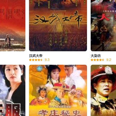
汉武大帝
大染坊
9.3
9.2