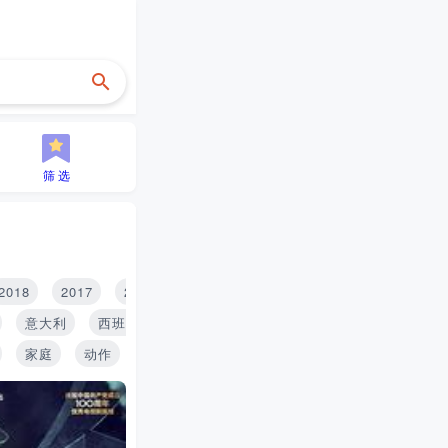
筛 选
2018
2017
2016
2015
2014
2013
2012
2
意大利
西班牙
印度
泰国
俄罗斯
家庭
动作
历史
青春
搞笑
推理
战争