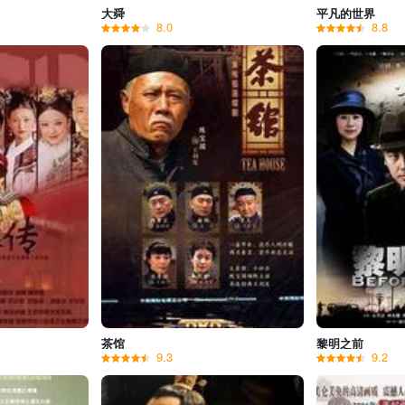
大舜
平凡的世界
8.0
8.8
茶馆
黎明之前
9.3
9.2