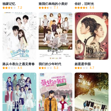
独家记忆
致我们单纯的小美好
你好，旧时光
7.2
7.1
8.6
路从今夜白之遇见青春
我们的少年时代
超星星学园
4.5
5.3
4.7