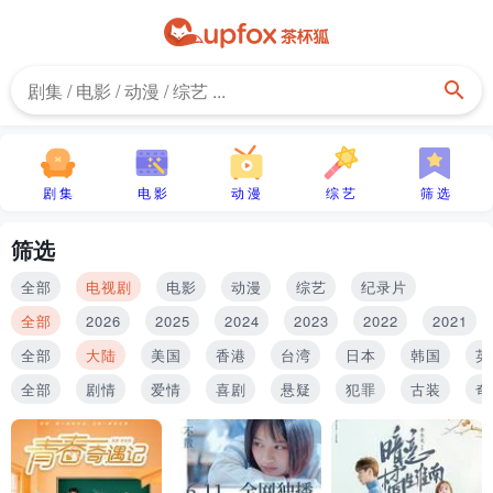
剧 集
电 影
动 漫
综 艺
筛 选
筛选
全部
电视剧
电影
动漫
综艺
纪录片
全部
2026
2025
2024
2023
2022
2021
全部
大陆
美国
香港
台湾
日本
韩国
英
全部
剧情
爱情
喜剧
悬疑
犯罪
古装
奇