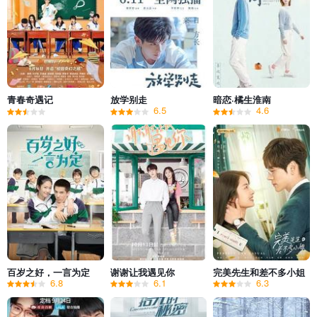
青春奇遇记
放学别走
暗恋·橘生淮南
6.5
4.6
百岁之好，一言为定
谢谢让我遇见你
完美先生和差不多小姐
6.8
6.1
6.3