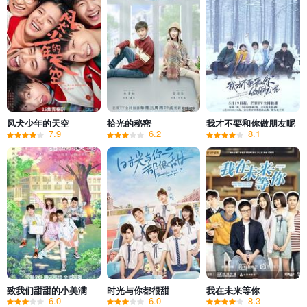
风犬少年的天空
拾光的秘密
我才不要和你做朋友呢
7.9
6.2
8.1
致我们甜甜的小美满
时光与你都很甜
我在未来等你
6.0
6.0
8.3