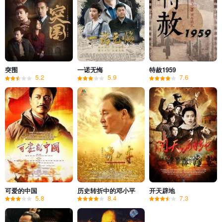
突围
一诺无悔
特赦1959
5.2
5.9
7.6
可爱的中国
历史转折中的邓小平
开天辟地
5.8
8.4
7.3