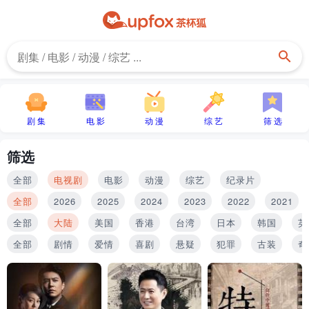
剧 集
电 影
动 漫
综 艺
筛 选
筛选
全部
电视剧
电影
动漫
综艺
纪录片
全部
2026
2025
2024
2023
2022
2021
全部
大陆
美国
香港
台湾
日本
韩国
英
全部
剧情
爱情
喜剧
悬疑
犯罪
古装
奇