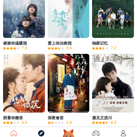
谢谢你温暖我
爱上你治愈我
独家记忆
7.6
6.9
7.2
想看你微笑
深夜食堂
遇见王沥川
6.5
2.9
8.9