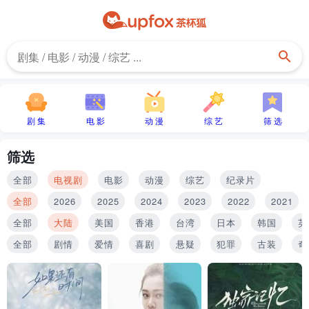
剧 集
电 影
动 漫
综 艺
筛 选
筛选
全部
电视剧
电影
动漫
综艺
纪录片
全部
2026
2025
2024
2023
2022
2021
全部
大陆
美国
香港
台湾
日本
韩国
英
全部
剧情
爱情
喜剧
悬疑
犯罪
古装
奇