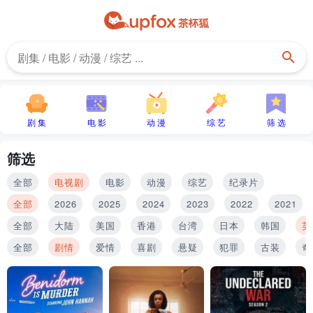
剧 集
电 影
动 漫
综 艺
筛 选
筛选
全部
电视剧
电影
动漫
综艺
纪录片
全部
2026
2025
2024
2023
2022
2021
全部
大陆
美国
香港
台湾
日本
韩国
英
全部
剧情
爱情
喜剧
悬疑
犯罪
古装
奇