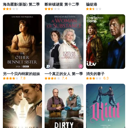
海岛匿影(新版) 第二季
断林镇谜案 第十二季
骗徒港
另一个贝内特家的姐妹
一个真正的女人 第一季
消失的妻子
7.8
7.4
6.3