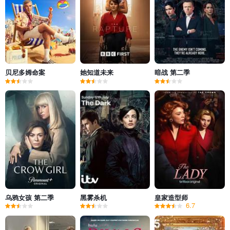
贝尼多姆命案
她知道未来
暗战 第二季
乌鸦女孩 第二季
黑雾杀机
皇家造型师
6.7