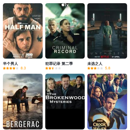
半个男人
犯罪记录 第二季
未选之人
8.3
5.8