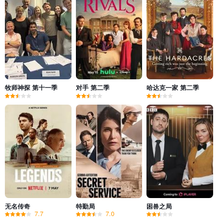
牧师神探 第十一季
对手 第二季
哈达克一家 第二季
无名传奇
特勤局
困兽之局
7.7
7.0