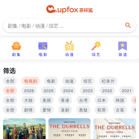
剧 集
电 影
动 漫
综 艺
筛 选
筛选
全部
电视剧
电影
动漫
综艺
纪录片
全部
2026
2025
2024
2023
2022
2021
全部
大陆
美国
香港
台湾
日本
韩国
英
全部
剧情
爱情
喜剧
悬疑
犯罪
古装
奇