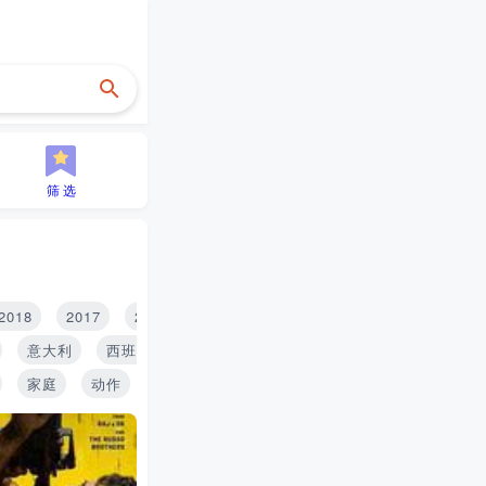
筛 选
2018
2017
2016
2015
2014
2013
2012
2
意大利
西班牙
印度
泰国
俄罗斯
家庭
动作
历史
青春
搞笑
推理
战争