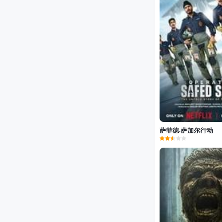
萨菲德·萨加尔行动