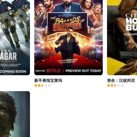
新手勇闯宝莱坞
堡垒：汉妮邦尼