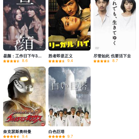
昼颜：工作日下午3点的恋人们
胜者即是正义
尽管如此 也要活下去
8.6
9.4
8.7
奈克瑟斯奥特曼
白色巨塔
9.4
9.7