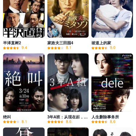
半泽直树2
家政夫三田园4
坡道上的家
9.4
8.1
9.0
绝叫
3年A班：从现在起，大家都是人质
人生删除事务所
8.1
8.6
8.6