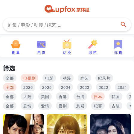
剧 集
电 影
动 漫
综 艺
筛 选
筛选
全部
电视剧
电影
动漫
综艺
纪录片
全部
2026
2025
2024
2023
2022
2021
全部
大陆
美国
香港
台湾
日本
韩国
英
全部
剧情
爱情
喜剧
悬疑
犯罪
古装
奇