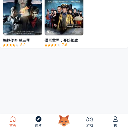
梅林传奇 第三季
碟形世界：开始邮政
8.2
7.8
首页
选片
游戏
我