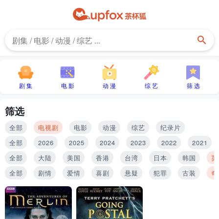
剧 集
电 影
动 漫
综 艺
筛 选
筛选
全部
电视剧
电影
动漫
综艺
纪录片
全部
2026
2025
2024
2023
2022
2021
全部
大陆
美国
香港
台湾
日本
韩国
英
全部
剧情
爱情
喜剧
悬疑
犯罪
古装
奇