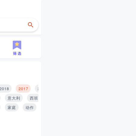
筛 选
2018
2017
2016
2015
2014
2013
2012
2
意大利
西班牙
印度
泰国
俄罗斯
家庭
动作
历史
青春
搞笑
推理
战争