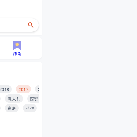
筛 选
2018
2017
2016
2015
2014
2013
2012
2
意大利
西班牙
印度
泰国
俄罗斯
家庭
动作
历史
青春
搞笑
推理
战争