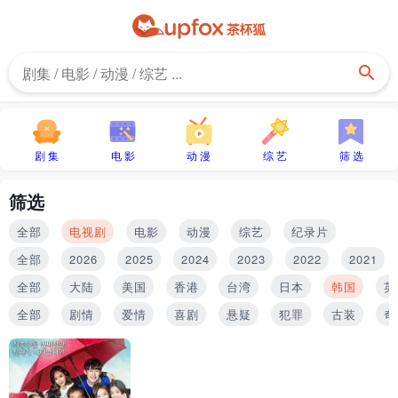
剧 集
电 影
动 漫
综 艺
筛 选
筛选
全部
电视剧
电影
动漫
综艺
纪录片
全部
2026
2025
2024
2023
2022
2021
全部
大陆
美国
香港
台湾
日本
韩国
英
全部
剧情
爱情
喜剧
悬疑
犯罪
古装
奇