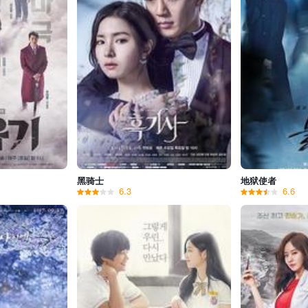
黑骑士
地狱使者
6.3
6.6