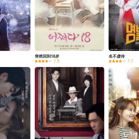
突然回到18岁
名不虚传
7.5
7.7