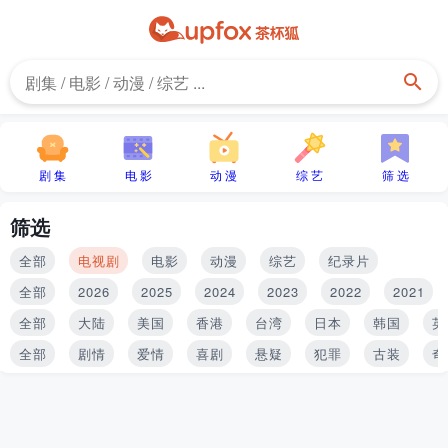
剧 集
电 影
动 漫
综 艺
筛 选
筛选
全部
电视剧
电影
动漫
综艺
纪录片
全部
2026
2025
2024
2023
2022
2021
全部
大陆
美国
香港
台湾
日本
韩国
英
全部
剧情
爱情
喜剧
悬疑
犯罪
古装
奇