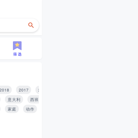
筛 选
2018
2017
2016
2015
2014
2013
2012
2
意大利
西班牙
印度
泰国
俄罗斯
家庭
动作
历史
青春
搞笑
推理
战争