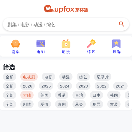
剧 集
电 影
动 漫
综 艺
筛 选
筛选
全部
电视剧
电影
动漫
综艺
纪录片
全部
2026
2025
2024
2023
2022
2021
全部
大陆
美国
香港
台湾
日本
韩国
英
全部
剧情
爱情
喜剧
悬疑
犯罪
古装
奇