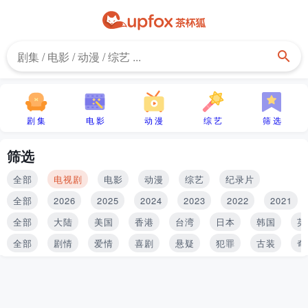
剧 集
电 影
动 漫
综 艺
筛 选
筛选
全部
电视剧
电影
动漫
综艺
纪录片
全部
2026
2025
2024
2023
2022
2021
全部
大陆
美国
香港
台湾
日本
韩国
英
全部
剧情
爱情
喜剧
悬疑
犯罪
古装
奇