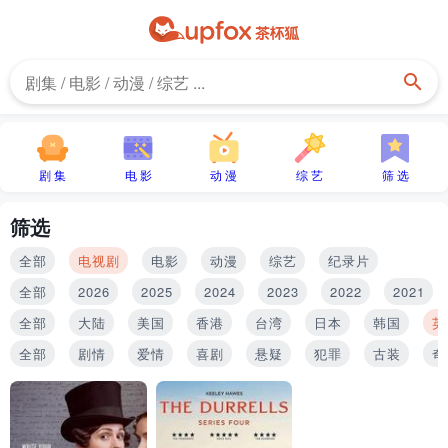
剧 集
电 影
动 漫
综 艺
筛 选
筛选
全部
电视剧
电影
动漫
综艺
纪录片
全部
2026
2025
2024
2023
2022
2021
全部
大陆
美国
香港
台湾
日本
韩国
英
全部
剧情
爱情
喜剧
悬疑
犯罪
古装
奇