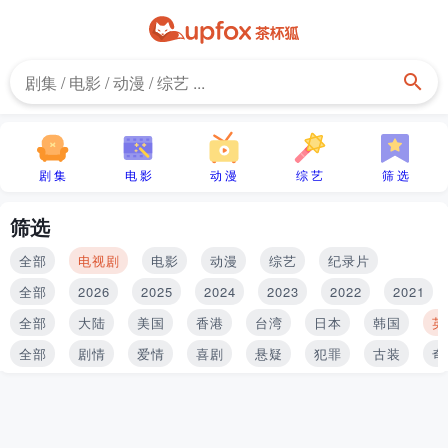
剧 集
电 影
动 漫
综 艺
筛 选
筛选
全部
电视剧
电影
动漫
综艺
纪录片
全部
2026
2025
2024
2023
2022
2021
全部
大陆
美国
香港
台湾
日本
韩国
英
全部
剧情
爱情
喜剧
悬疑
犯罪
古装
奇