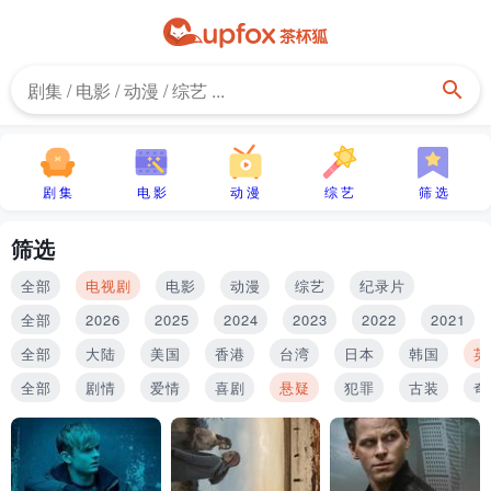
剧 集
电 影
动 漫
综 艺
筛 选
筛选
全部
电视剧
电影
动漫
综艺
纪录片
全部
2026
2025
2024
2023
2022
2021
全部
大陆
美国
香港
台湾
日本
韩国
英
全部
剧情
爱情
喜剧
悬疑
犯罪
古装
奇