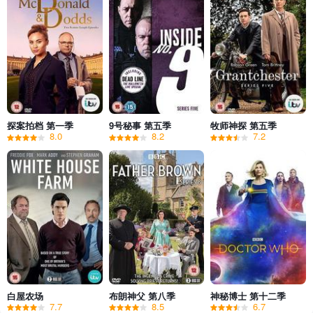
探案拍档 第一季
9号秘事 第五季
牧师神探 第五季
8.0
8.2
7.2
白屋农场
布朗神父 第八季
神秘博士 第十二季
7.7
8.5
6.7