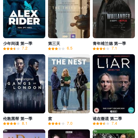
少年间谍 第一季
第三天
青年维兰德 第一季
7.2
6.5
7.1
伦敦黑帮 第一季
窝
谁在撒谎 第二季
8.1
7.0
7.4