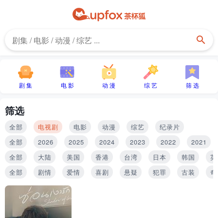
剧 集
电 影
动 漫
综 艺
筛 选
筛选
全部
电视剧
电影
动漫
综艺
纪录片
全部
2026
2025
2024
2023
2022
2021
全部
大陆
美国
香港
台湾
日本
韩国
英
全部
剧情
爱情
喜剧
悬疑
犯罪
古装
奇