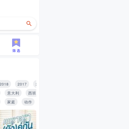
筛 选
2018
2017
2016
2015
2014
2013
2012
2
意大利
西班牙
印度
泰国
俄罗斯
家庭
动作
历史
青春
搞笑
推理
战争