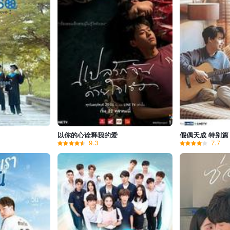
以你的心诠释我的爱
假偶天成 特别篇
9.3
7.7