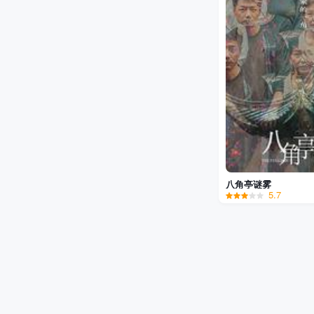
八角亭谜雾
5.7