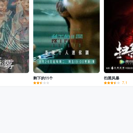
剩下的11个
扫黑风暴
7.1