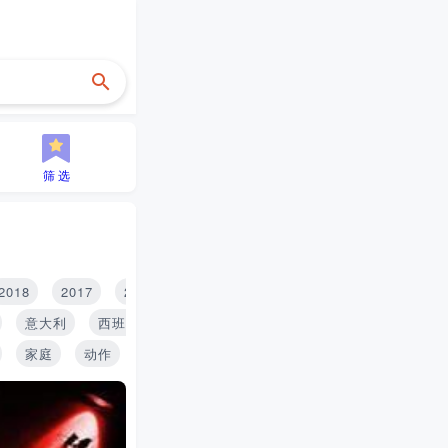
筛 选
2018
2017
2016
2015
2014
2013
2012
2
意大利
西班牙
印度
泰国
俄罗斯
家庭
动作
历史
青春
搞笑
推理
战争