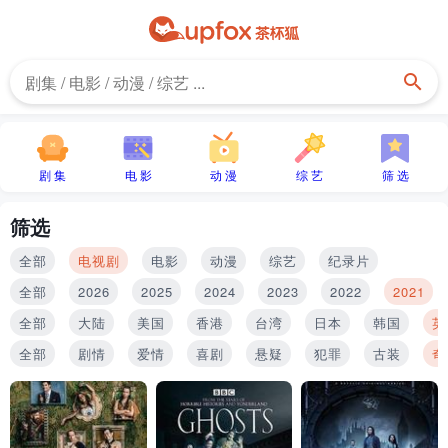
剧 集
电 影
动 漫
综 艺
筛 选
筛选
全部
电视剧
电影
动漫
综艺
纪录片
全部
2026
2025
2024
2023
2022
2021
全部
大陆
美国
香港
台湾
日本
韩国
英
全部
剧情
爱情
喜剧
悬疑
犯罪
古装
奇