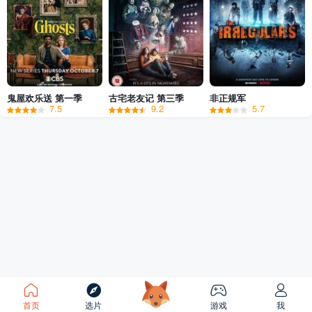
鬼屋欢乐送 第一季
古宅老友记 第三季
非正规军
7.5
9.2
5.7
首页
选片
游戏
我