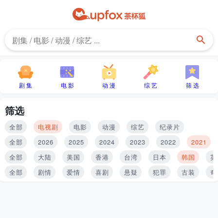
剧 集
电 影
动 漫
综 艺
筛 选
筛选
全部
电视剧
电影
动漫
综艺
纪录片
全部
2026
2025
2024
2023
2022
2021
全部
大陆
美国
香港
台湾
日本
韩国
英
全部
剧情
爱情
喜剧
悬疑
犯罪
古装
奇