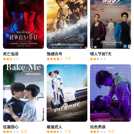
死亡低语
预感讯号
情人节前7天
7.5
征服甜心
极速恋人
玩色男孩
5.2
7.3
5.0