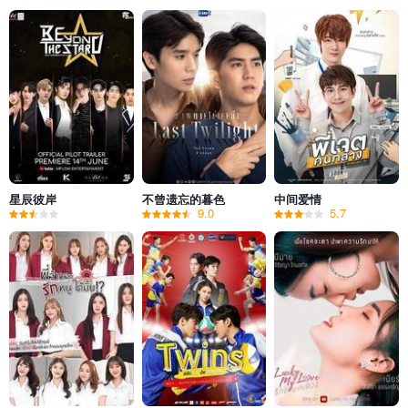
星辰彼岸
不曾遗忘的暮色
中间爱情
9.0
5.7