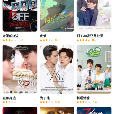
永远的逝友
夜梦
到了30岁还是处男，似乎会变成魔法师(泰国版)
7.0
5.7
8.7
在你身边
为了他
料理情缘
5.5
7.4