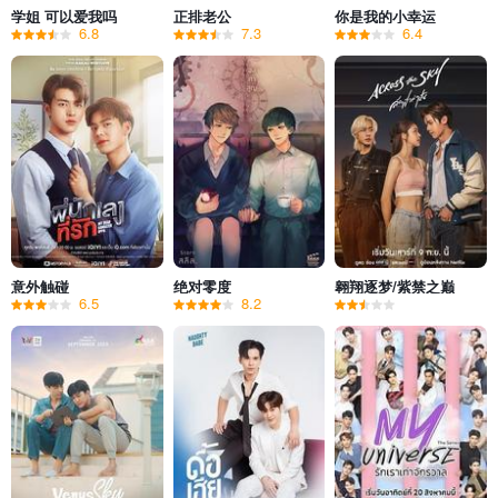
学姐 可以爱我吗
正排老公
你是我的小幸运
6.8
7.3
6.4
意外触碰
绝对零度
翱翔逐梦/紫禁之巅
6.5
8.2