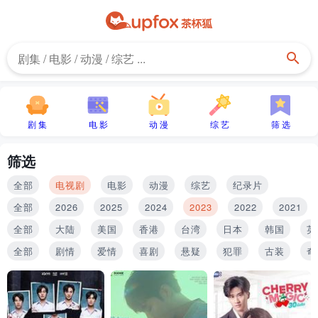
剧 集
电 影
动 漫
综 艺
筛 选
筛选
全部
电视剧
电影
动漫
综艺
纪录片
全部
2026
2025
2024
2023
2022
2021
全部
大陆
美国
香港
台湾
日本
韩国
英
全部
剧情
爱情
喜剧
悬疑
犯罪
古装
奇