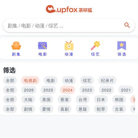
剧 集
电 影
动 漫
综 艺
筛 选
筛选
全部
电视剧
电影
动漫
综艺
纪录片
全部
2026
2025
2024
2023
2022
2021
全部
大陆
美国
香港
台湾
日本
韩国
英
全部
剧情
爱情
喜剧
悬疑
犯罪
古装
奇