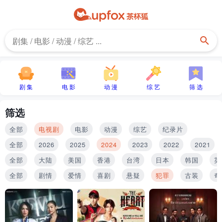
剧 集
电 影
动 漫
综 艺
筛 选
筛选
全部
电视剧
电影
动漫
综艺
纪录片
全部
2026
2025
2024
2023
2022
2021
全部
大陆
美国
香港
台湾
日本
韩国
英
全部
剧情
爱情
喜剧
悬疑
犯罪
古装
奇