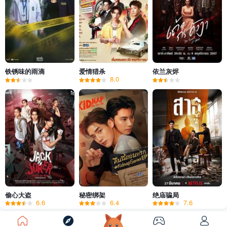
铁锈味的雨滴
爱情猎杀
依兰灰烬
8.0
偷心大盗
秘密绑架
绝庙骗局
6.6
6.4
7.6