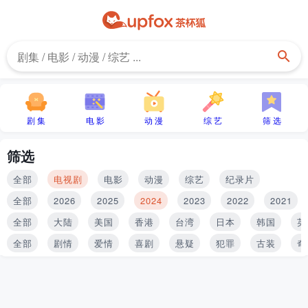
剧 集
电 影
动 漫
综 艺
筛 选
筛选
全部
电视剧
电影
动漫
综艺
纪录片
全部
2026
2025
2024
2023
2022
2021
全部
大陆
美国
香港
台湾
日本
韩国
英
全部
剧情
爱情
喜剧
悬疑
犯罪
古装
奇