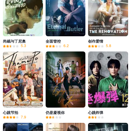
尚岷与丁尼奥
全面管控
创作爱情
5.3
6.2
5.8
心跳节拍
仍是凝视你
心跳炸弹
7.9