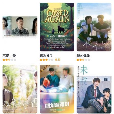
不爱，爱
再次被关
我的偶像
6.5