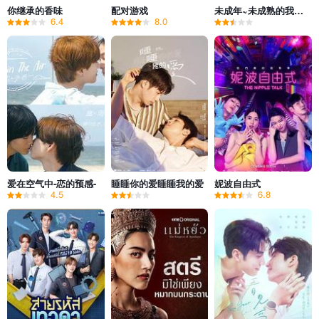
你继承的香味
配对游戏
未成年~未成熟的我们正笨拙前行中~
6.4
8.0
爱在空气中-恋的预感-
睡睡你的爱睡睡我的爱
妮波自由式
4.5
6.8