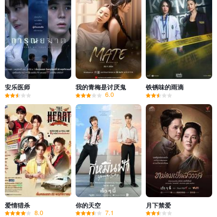
安乐医师
我的青梅是讨厌鬼
铁锈味的雨滴
6.0
爱情猎杀
你的天空
月下禁爱
8.0
7.1