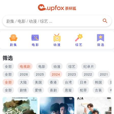
剧 集
电 影
动 漫
综 艺
筛 选
筛选
全部
电视剧
电影
动漫
综艺
纪录片
全部
2026
2025
2024
2023
2022
2021
全部
大陆
美国
香港
台湾
日本
韩国
英
全部
剧情
爱情
喜剧
悬疑
犯罪
古装
奇