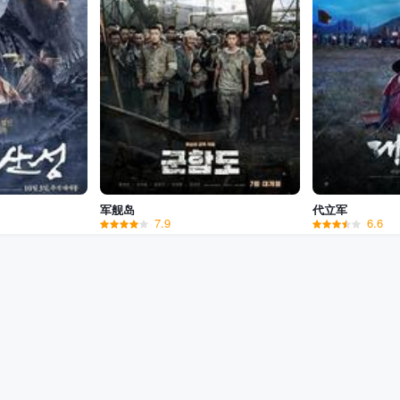
军舰岛
代立军
7.9
6.6