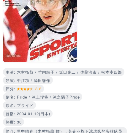
主演: 木村拓哉 / 竹内结子 / 坂口宪二 / 佐藤浩市 / 松本幸四郎
导演: 中江功 / 泽田镰作
评分:
8.8
别名: Pride / 冰上悍将 / 冰之驕子Pride
原名: プライド
首播: 2004-01-12(日本)
热度: 30
简介: 里中晴春（木村拓哉 饰），某企业旗下冰球队的头牌队员