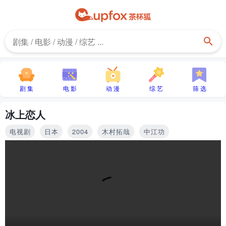
剧 集
电 影
动 漫
综 艺
筛 选
冰上恋人
电视剧
日本
2004
木村拓哉
中江功