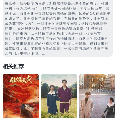
兼队长，深受队友的喜爱，对待感情则是玩世不恭的态度。村濑
亚树（竹内结子 饰），晴春所处公司的职员，男友出国两年，音
讯全无，而亚树则一直默默等候着他的归来。这样的2人在酒吧里
的邂逅了。亚树引起了晴春的兴趣，在晴春的攻势下，亚树答应
成为其“契约女友”，一旦亚树的正牌男友回归，这段恋爱就宣告
结束。 而冰球队这边，晴春一直尊敬的安西教练（时任三郎
饰）身患重病，队里聘请了新的教练兵头雄一郎（佐藤浩市
饰），晴春对新教练产生了强烈的抵触情绪，而队上的麻烦事不
断。被邀来观看比赛的亚树起初觉得比赛过于残暴，但到后来也
被其吸引，成为了晴春力量的源泉。一出运动与恋爱的故事在汗
水与泪水里交织上演……
相关推荐