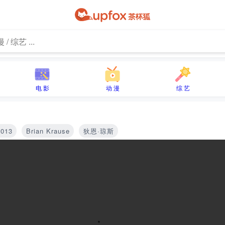
电 影
动 漫
综 艺
2013
Brian Krause
狄恩·琼斯