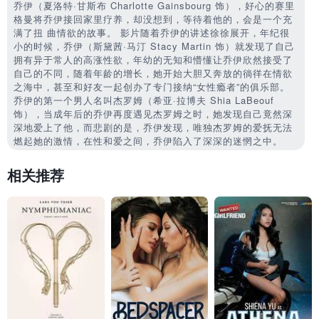
乔伊（夏洛特·甘斯布 Charlotte Gainsbourg 饰），好心的赛里
格曼将乔伊接回家里疗养，却没想到，等待着他的，会是一个充
满了扭 曲情欲的故事。 影片随着乔伊的讲述徐徐展开，年纪很
小的时候，乔伊（斯黛茜·马汀 Stacy Martin 饰）就发现了自己
拥有异于常人的高涨性欲，年幼的无知和懵懂让乔伊欣然接受了
自己的不同，随着年龄的增长，她开始大胆又奔放的徜徉在情欲
之海中，甚至和好友一起创办了专门接纳“女性瘾者”的俱乐部。
乔伊的第一个男人名叫杰罗姆（希亚·拉博夫 Shia LaBeouf
饰），当成年后的乔伊再度遇见杰罗姆之时，她发现自己竟然深
深地爱上了他，而悲剧的是，乔伊发现，唯独杰罗姆的爱抚无法
燃起她的激情，在性和爱之间，乔伊陷入了深深的迷惘之中。
相关推荐