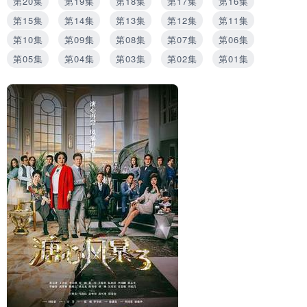
第20集
第19集
第18集
第17集
第16集
第15集
第14集
第13集
第12集
第11集
第10集
第09集
第08集
第07集
第06集
第05集
第04集
第03集
第02集
第01集