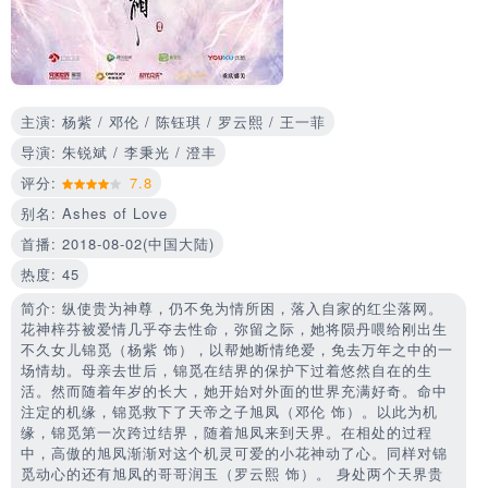
主演: 杨紫 / 邓伦 / 陈钰琪 / 罗云熙 / 王一菲
导演: 朱锐斌 / 李秉光 / 澄丰
评分:
7.8
别名: Ashes of Love
首播: 2018-08-02(中国大陆)
热度: 45
简介: 纵使贵为神尊，仍不免为情所困，落入自家的红尘落网。
花神梓芬被爱情几乎夺去性命，弥留之际，她将陨丹喂给刚出生
不久女儿锦觅（杨紫 饰），以帮她断情绝爱，免去万年之中的一
场情劫。母亲去世后，锦觅在结界的保护下过着悠然自在的生
活。然而随着年岁的长大，她开始对外面的世界充满好奇。命中
注定的机缘，锦觅救下了天帝之子旭凤（邓伦 饰）。以此为机
缘，锦觅第一次跨过结界，随着旭凤来到天界。在相处的过程
中，高傲的旭凤渐渐对这个机灵可爱的小花神动了心。同样对锦
觅动心的还有旭凤的哥哥润玉（罗云熙 饰）。 身处两个天界贵