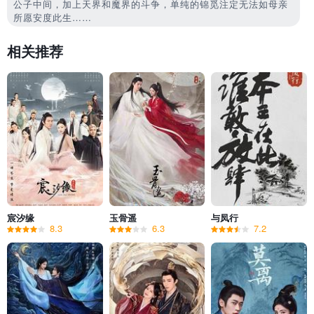
公子中间，加上天界和魔界的斗争，单纯的锦觅注定无法如母亲
所愿安度此生……
相关推荐
宸汐缘
玉骨遥
与凤行
8.3
6.3
7.2