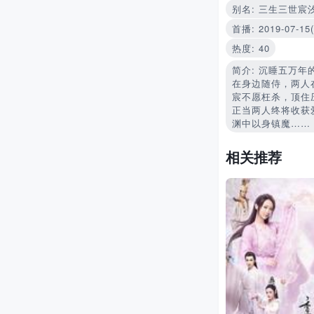
别名: 三生三世宸汐缘 /
首播: 2019-07-1
热度: 40
简介: 沉睡五万
在身边随侍，两人
宸不愿枉杀，顶住
正当两人终将收获
渊中以身镇魔……
相关推荐