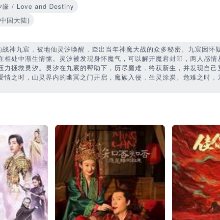
 Love and Destiny
5(中国大陆)
年的战神九宸，被地仙灵汐唤醒，牵出当年神魔大战的众多秘密。九宸因怀
在相处中渐生情愫。灵汐被发现身怀魔气，可以解开魔君封印，两人感情
压力拯救灵汐。灵汐在九宸的帮助下，历尽磨难，终获新生，并发现自己
爱情之时，山灵界内的幽冥之门开启，魔族入侵，生灵涂炭。危难之时，