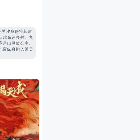
疑灵汐身份将其留
从此命运多舛。九
竟是山灵族公主。
九宸纵身跳入缚灵