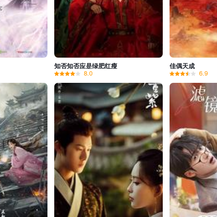
知否知否应是绿肥红瘦
佳偶天成
8.0
6.9