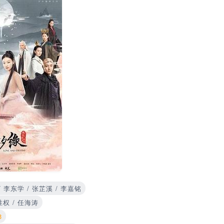
/ 李东学 / 张芷溪 / 李嘉铭
胜权 / 任海涛
3