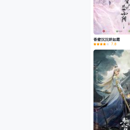
香蜜沉沉烬如霜
7.8