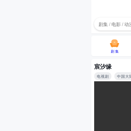
剧 集
宸汐缘
电视剧
中国大