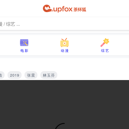
电 影
动 漫
综 艺
陆
2019
张震
林玉芬