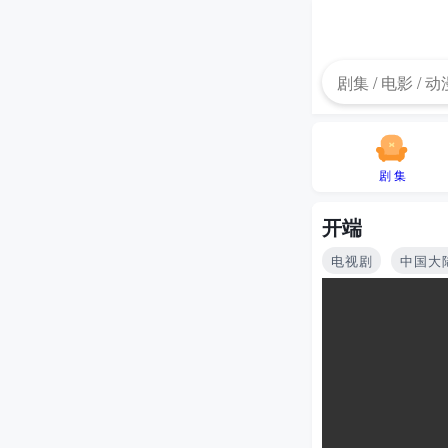
剧 集
开端
电视剧
中国大