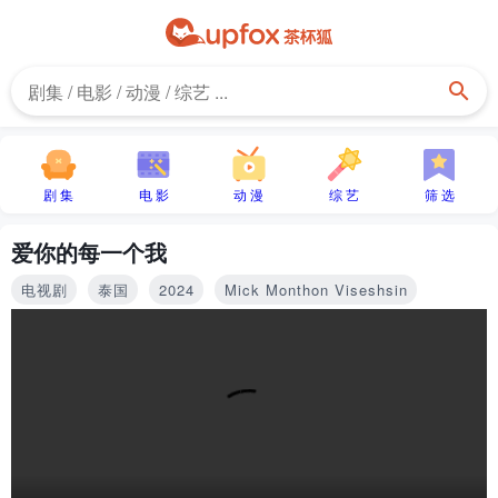
剧 集
电 影
动 漫
综 艺
筛 选
爱你的每一个我
电视剧
泰国
2024
Mick Monthon Viseshsin