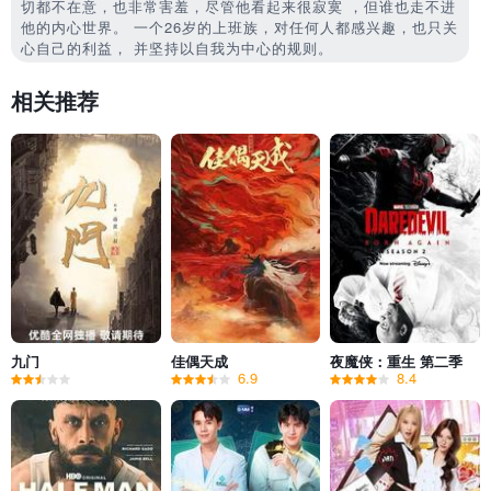
切都不在意，也非常害羞，尽管他看起来很寂寞 ，但谁也走不进
他的内心世界。 一个26岁的上班族，对任何人都感兴趣，也只关
心自己的利益， 并坚持以自我为中心的规则。
相关推荐
九门
佳偶天成
夜魔侠：重生 第二季
6.9
8.4