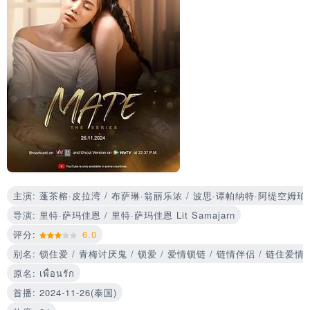
主演: 蓬茶榕·皮拉湾 / 布萨琳·翁丽乐浓 / 波思·谭帕纳特·阿缇空姆珀克因 / 
导演: 里特·萨玛佳恩 / 里特·萨玛佳恩 Lit Samajarn
评分:
6.0
别名: 锁住爱 / 青梅讨厌鬼 / 锁爱 / 爱情锁链 / 链情伴侣 / 链住爱情 / 爱
原名: เพื่อนรัก
首播: 2024-11-26(泰国)