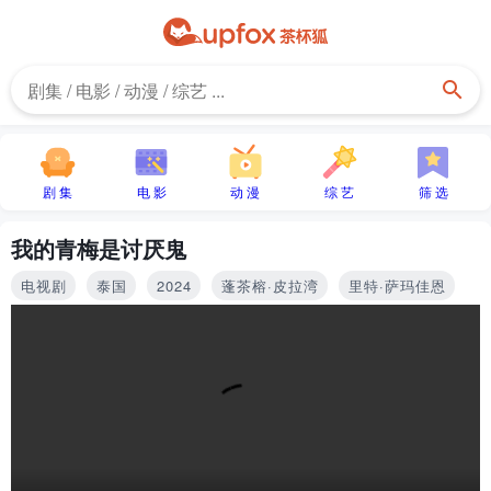
剧 集
电 影
动 漫
综 艺
筛 选
我的青梅是讨厌鬼
电视剧
泰国
2024
蓬茶榕·皮拉湾
里特·萨玛佳恩