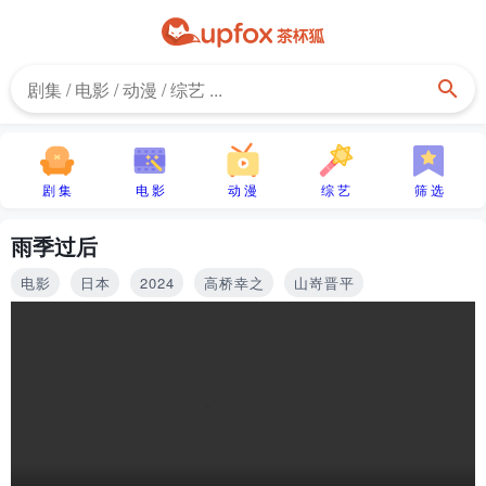
剧 集
电 影
动 漫
综 艺
筛 选
雨季过后
电影
日本
2024
高桥幸之
山嵜晋平