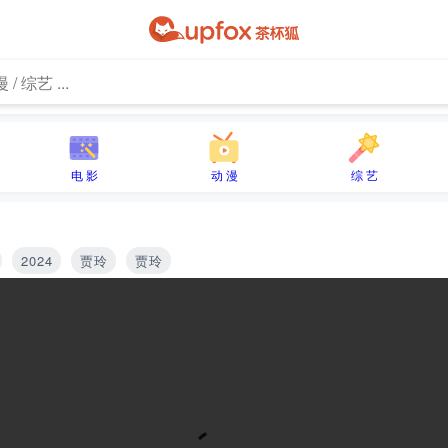
电 影
动 漫
综 艺
2024
贾玲
贾玲