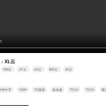
 :
XL云
HN云
JY云
JS云
MD云
IK云
HD中字
720P
TC国语
抢先版
TCV2
TCV3
预