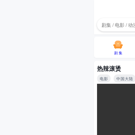
剧 集
热辣滚烫
电影
中国大陆