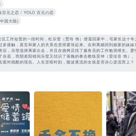
5
中国版百元之恋 / YOLO 百元の恋
0(中国大陆)
后仅仅工作短暂的一段时间，杜乐莹（贾玲 饰）便退回家中，宅家长达十年
过多接触，甚至和家人的关系也变得紧张起来。在和离婚回到娘家的妹妹
突后，乐莹选择离家出走，并且在烧烤店找了服务员的工作勉强维生。爱
了谷底，而阴差阳错间乐莹又结识了落魄的拳击教练昊坤（雷佳音 饰）
去面对残酷的现实。人生至暗时刻，随波逐流的女孩是否决心逆流而上？
。