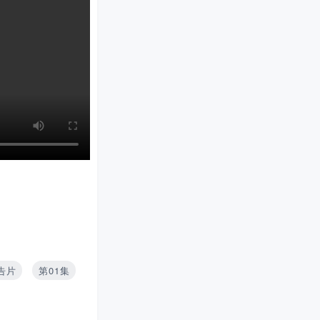
告片
第01集