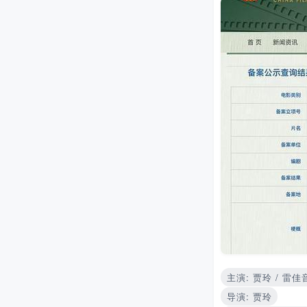
主演: 贾玲 / 雷佳音
导演: 贾玲