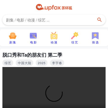
剧 集
电 影
动 漫
综 艺
筛 选
脱口秀和Ta的朋友们 第二季
综艺
中国大陆
2025
李宇春