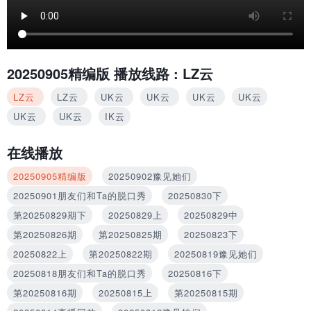
20250905精编版
播放线路 :
LZ云
LZ云
LZ云
UK云
UK云
UK云
UK云
UK云
UK云
IK云
在线播放
20250905精编版
20250902豫见她们
20250901朋友们和Ta的脱口秀
20250830下
第20250829期下
20250829上
20250829中
第20250826期
第20250825期
20250823下
20250822上
第20250822期
20250819豫见她们
20250818朋友们和Ta的脱口秀
20250816下
第20250816期
20250815上
第20250815期