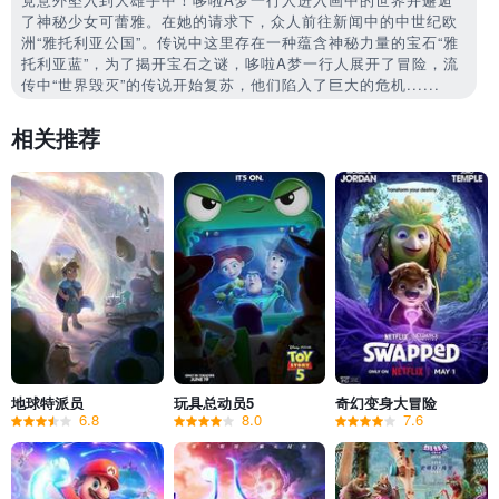
了神秘少女可蕾雅。在她的请求下，众人前往新闻中的中世纪欧
洲“雅托利亚公国”。传说中这里存在一种蕴含神秘力量的宝石“雅
托利亚蓝”，为了揭开宝石之谜，哆啦A梦一行人展开了冒险，流
传中“世界毁灭”的传说开始复苏，他们陷入了巨大的危机......
相关推荐
地球特派员
玩具总动员5
奇幻变身大冒险
6.8
8.0
7.6