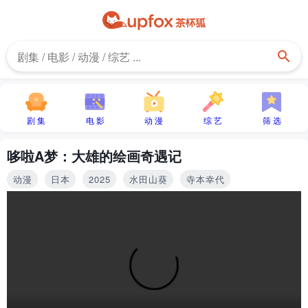
剧 集
电 影
动 漫
综 艺
筛 选
哆啦A梦：大雄的绘画奇遇记
动漫
日本
2025
水田山葵
寺本幸代