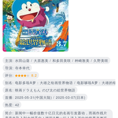
主演: 水田山葵 / 大原惠美 / 和多田美咲 / 种崎敦美 / 久野美咲
导演: 寺本幸代
评分:
8.2
别名: 电影多啦A梦：大雄之绘画世界物语 / 电影哆啦A梦：大雄的绘画世界物语 / 哆啦A梦：
原名: 映画ドラえもん のび太の絵世界物語
首播: 2025-05-31(中国大陆) / 2025-03-07(日本)
热度: 42
简介: 新闻中一幅价值数十亿日元的名画引发轰动，而画作残片
竟意外坠入到大雄手中！哆啦A梦一行人进入画中的世界并邂逅